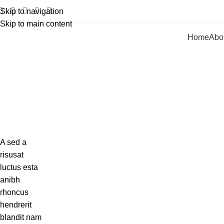
Skip to navigation
Skip to main content
Home
Abo
A sed a
risusat
luctus esta
anibh
rhoncus
hendrerit
blandit nam