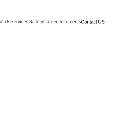
ut Us
Services
Gallery
Career
Documents
Contact US
Blog
Home
Inspiration