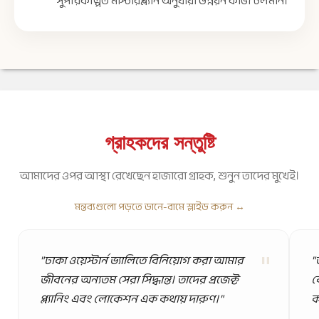
সুপরিকল্পিত মাস্টারপ্ল্যান অনুযায়ী উন্নয়ন কাজ চলমান।
গ্রাহকদের সন্তুষ্টি
আমাদের ওপর আস্থা রেখেছেন হাজারো গ্রাহক, শুনুন তাদের মুখেই।
মন্তব্যগুলো পড়তে ডানে-বামে স্লাইড করুন ↔️
"
"ঢাকা ওয়েস্টার্ন ভ্যালিতে বিনিয়োগ করা আমার
"
জীবনের অন্যতম সেরা সিদ্ধান্ত। তাদের প্রজেক্ট
ব
প্ল্যানিং এবং লোকেশন এক কথায় দারুণ।"
ক