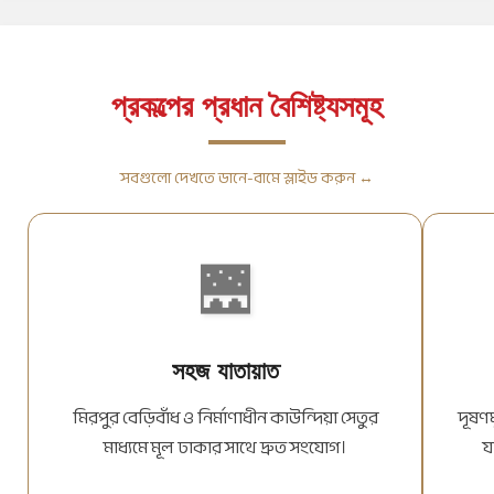
প্রকল্পের প্রধান বৈশিষ্ট্যসমূহ
সবগুলো দেখতে ডানে-বামে স্লাইড করুন ↔️
🌉
সহজ যাতায়াত
মিরপুর বেড়িবাঁধ ও নির্মাণাধীন কাউন্দিয়া সেতুর
দূষণম
মাধ্যমে মূল ঢাকার সাথে দ্রুত সংযোগ।
য