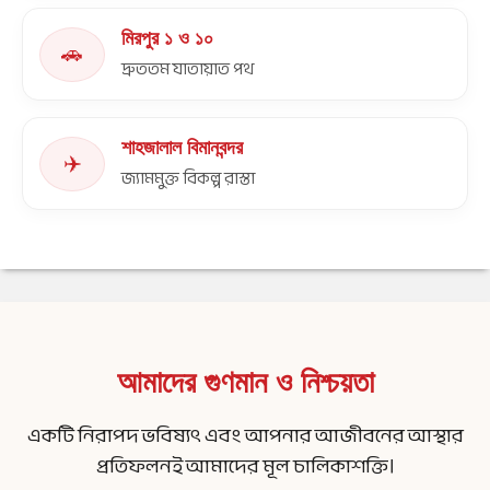
মিরপুর ১ ও ১০
🚗
দ্রুততম যাতায়াত পথ
শাহজালাল বিমানবন্দর
✈️
জ্যামমুক্ত বিকল্প রাস্তা
আমাদের গুণমান ও নিশ্চয়তা
একটি নিরাপদ ভবিষ্যৎ এবং আপনার আজীবনের আস্থার
প্রতিফলনই আমাদের মূল চালিকাশক্তি।