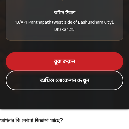
অফিস ঠিকানা
13/A-1, Panthapath (West side of Bashundhara City),
Dhaka 1215
বুক করুন
অফিস লোকেশন দেখুন
আপনার কি কোনো জিজ্ঞাসা আছে?