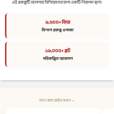
এই প্রকল্পটি আপনার বিনিয়োগের জন্য একটি নিরাপদ স্থান।
৯,৫০০+ বিঘা
বিশাল প্রকল্প এলাকা
১৯,০০০+ প্লট
পরিকল্পিত আবাসন
ডানে-বামে স্লাইড করুন ↔️