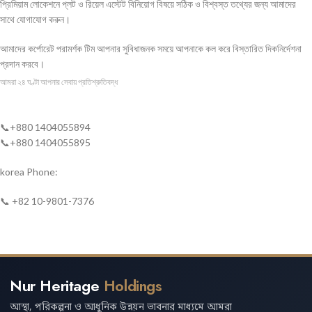
প্রিমিয়াম লোকেশনে প্লট ও রিয়েল এস্টেট বিনিয়োগ বিষয়ে সঠিক ও বিশ্বস্ত তথ্যের জন্য আমাদের
সাথে যোগাযোগ করুন।
আমাদের কর্পোরেট পরামর্শক টিম আপনার সুবিধাজনক সময়ে আপনাকে কল করে বিস্তারিত দিকনির্দেশনা
প্রদান করবে।
আমরা ২৪ ঘণ্টা আপনার সেবায় প্রতিশ্রুতিবদ্ধ
📞+880 1404055894
📞+880 1404055895
korea Phone:
📞 +82 10-9801-7376
Nur Heritage
Holdings
আস্থা, পরিকল্পনা ও আধুনিক উন্নয়ন ভাবনার মাধ্যমে আমরা